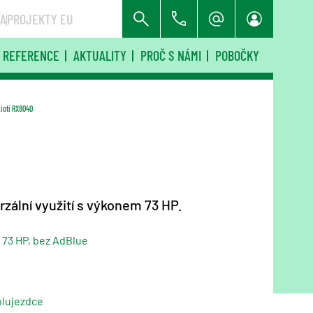
RA
PROJEKTY EU
REFERENCE
AKTUALITY
PROČ S NÁMI
POBOČKY
ioti RX8040
erzální využití s výkonem 73 HP.
 73 HP, bez AdBlue
lujezdce