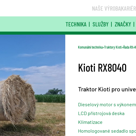
NAŠE VÝROBA
KARIÉ
TECHNIKA
SLUŽBY
ZNAČKY
Komunální technika
Traktory Kioti
Řada RX
K
Kioti RX8040
Traktor Kioti pro univ
Dieselový motor s výkonem
LCD přístrojová deska
Klimatizace
Homologované sedadlo spo