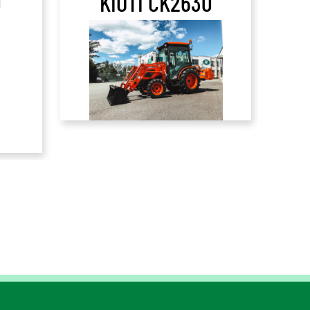
0
KIOTI CK2630