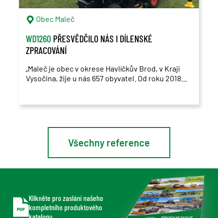
Obec Maleč
WD1260
PŘESVĚDČILO NÁS I DÍLENSKÉ
ZPRACOVÁNÍ
„Maleč je obec v okrese Havlíčkův Brod, v Kraji
Vysočina, žije u nás 657 obyvatel. Od roku 2018
využíváme sekačku KIOTI WD1260, o rok později
přibyl traktor KIOTI CK3310.
Všechny reference
Klikněte pro zaslání našeho
kompletního produktového
katalogu