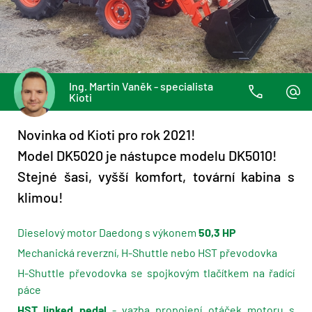
Ing. Martin Vaněk - specialista
Kioti
Novinka od Kioti pro rok 2021!
Model DK5020 je nástupce modelu DK5010!
Stejné šasi, vyšší komfort, tovární kabina s
klimou!
Dieselový motor Daedong s výkonem
50,3 HP
Mechanická reverzní, H-Shuttle nebo HST převodovka
H-Shuttle převodovka se spojkovým tlačítkem na řadící
páce
HST linked pedal
- vazba propojení otáček motoru s