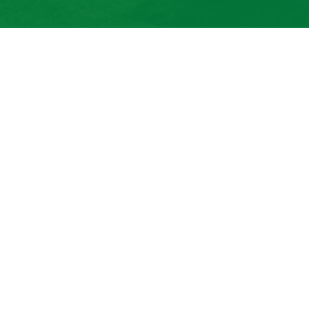
+420 577 113 980
Detail pobočky
Kroměříž
prodej a servis zemědělské a
komunální techniky
+420 577 113 980
Detail pobočky