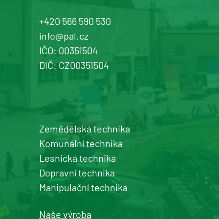
Prodej a servis dopravní, zahradní a
+420 566 590 530
komunální techniky
info@pal.cz
IČO: 00351504
+420 577 113 980
DIČ: CZ00351504
Detail pobočky
Zemědělská technika
Šumperk
Komunální technika
prodej a servis zemědělské a
Lesnická technika
komunální techniky
Dopravní technika
+420 577 113 980
Manipulační technika
Detail pobočky
Naše výroba