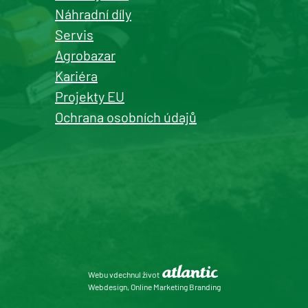
Náhradní díly
Servis
Agrobazar
Kašperské Hory
Kariéra
prodej a servis zemědělské a
Projekty EU
komunální techniky
Ochrana osobních údajů
+420 577 113 980
Detail pobočky
Roudnice nad Labem
prodej zemědělské, komunální
Webu vdechnul život
techniky, dopravní
Webdesign, Online Marketing Branding