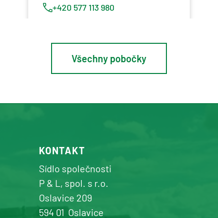
+420 577 113 980
Detail pobočky
Všechny pobočky
Osík u Litomyšle
prodej a servis zemědělské a
komunální techniky
+420 577 113 980
KONTAKT
Detail pobočky
Sídlo společnosti
P & L, spol. s r.o.
Oslavice 209
594 01
Oslavice
Žďár n. Sázavou