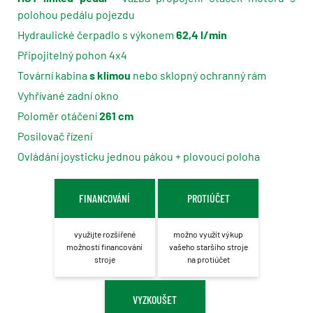
polohou pedálu pojezdu
Hydraulické čerpadlo s výkonem
62,4 l/min
Připojitelný pohon 4x4
Tovární kabina
s klimou
nebo sklopný ochranný rám
Vyhřívané zadní okno
Poloměr otáčení
261 cm
Posilovač řízení
Ovládání joysticku jednou pákou + plovoucí poloha
FINANCOVÁNÍ
PROTIÚČET
využijte rozšířené
možno využít výkup
možnosti financování
vašeho staršího stroje
stroje
na protiúčet
VYZKOUŠET