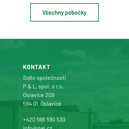
Všechny pobočky
Osík u Litomyšle
prodej a servis zemědělské a
komunální techniky
+420 577 113 980
KONTAKT
Detail pobočky
Sídlo společnosti
P & L, spol. s r.o.
Oslavice 209
594 01
Oslavice
Žďár n. Sázavou
Prodej a servis dopravní, zahradní a
+420 566 590 530
komunální techniky
info@pal.cz