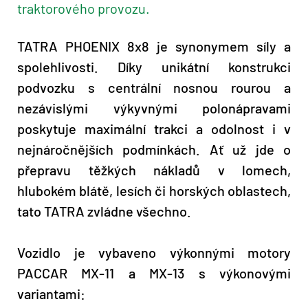
traktorového provozu.
TATRA PHOENIX 8x8 je synonymem síly a
spolehlivosti. Díky unikátní konstrukci
podvozku s centrální nosnou rourou a
nezávislými výkyvnými polonápravami
poskytuje maximální trakci a odolnost i v
nejnáročnějších podmínkách. Ať už jde o
přepravu těžkých nákladů v lomech,
hlubokém blátě, lesích či horských oblastech,
tato TATRA zvládne všechno.
Vozidlo je vybaveno výkonnými motory
PACCAR MX-11 a MX-13 s výkonovými
variantami: