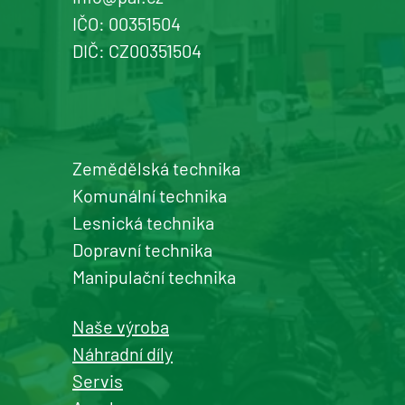
IČO: 00351504
+420 577 113 980
DIČ: CZ00351504
Detail pobočky
Zemědělská technika
Šumperk
Komunální technika
prodej a servis zemědělské a
Lesnická technika
komunální techniky
Dopravní technika
+420 577 113 980
Manipulační technika
Detail pobočky
Naše výroba
Náhradní díly
Servis