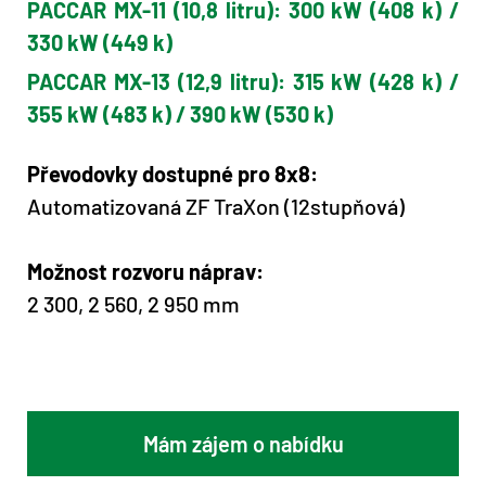
PACCAR MX-11 (10,8 litru): 300 kW (408 k) /
330 kW (449 k)
PACCAR MX-13 (12,9 litru): 315 kW (428 k) /
355 kW (483 k) / 390 kW (530 k)
Převodovky dostupné pro 8x8:
Automatizovaná ZF TraXon (12stupňová)
Možnost rozvoru náprav:
2 300, 2 560, 2 950 mm
Mám zájem o nabídku