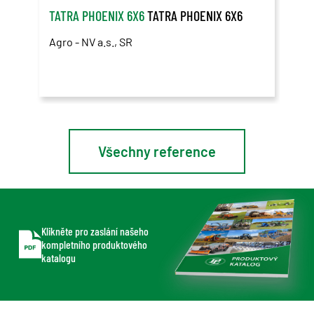
TATRA PHOENIX 6X6
TATRA PHOENIX 6X6
TAT
Agro - NV a.s., SR
Země
Všechny reference
Klikněte pro zaslání našeho
kompletního produktového
katalogu