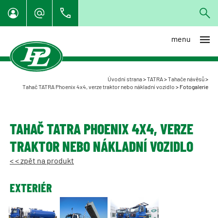
menu
Úvodní strana
>
TATRA
>
Tahače návěsů
>
Tahač TATRA Phoenix 4x4, verze traktor nebo nákladní vozidlo
>
Fotogalerie
TAHAČ TATRA PHOENIX 4X4, VERZE
TRAKTOR NEBO NÁKLADNÍ VOZIDLO
< < zpět na produkt
EXTERIÉR