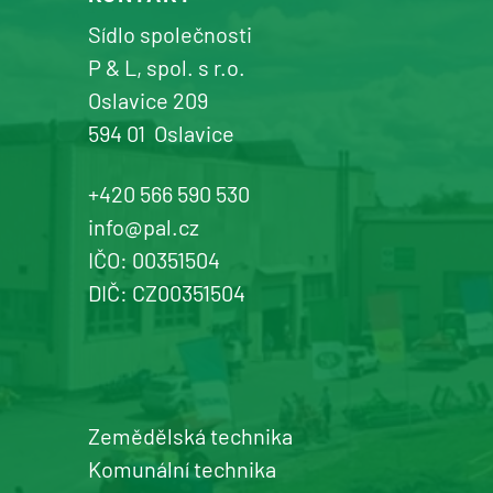
Sídlo společnosti
P & L, spol. s r.o.
Oslavice 209
594 01
Oslavice
+420 566 590 530
info@pal.cz
IČO: 00351504
DIČ: CZ00351504
Zemědělská technika
Komunální technika