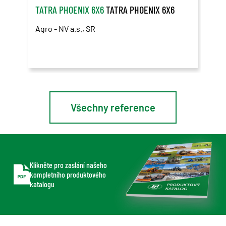
TATRA PHOENIX 6X6
TATRA PHOENIX 6X6
TAT
Agro - NV a.s., SR
Země
Všechny reference
Klikněte pro zaslání našeho
kompletního produktového
katalogu