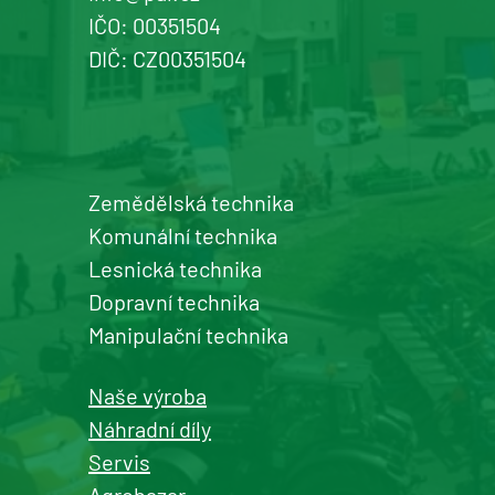
IČO: 00351504
+420 577 113 980
DIČ: CZ00351504
Detail pobočky
Zemědělská technika
Šumperk
Komunální technika
prodej a servis zemědělské a
Lesnická technika
komunální techniky
Dopravní technika
+420 577 113 980
Manipulační technika
Detail pobočky
Naše výroba
Náhradní díly
Servis
Agrobazar