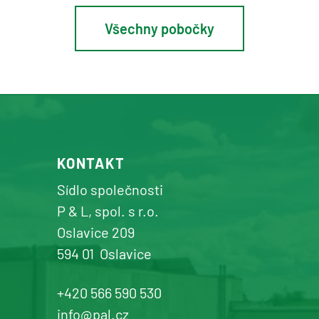
Všechny pobočky
Osík u Litomyšle
prodej a servis zemědělské a
komunální techniky
+420 577 113 980
KONTAKT
Detail pobočky
Sídlo společnosti
P & L, spol. s r.o.
Oslavice 209
594 01
Oslavice
Žďár n. Sázavou
Prodej a servis dopravní, zahradní a
+420 566 590 530
komunální techniky
info@pal.cz